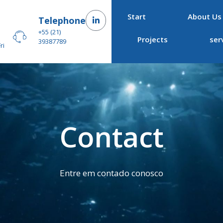
Start
About Us
–
Telephone
+55 (21)
Projects
ser
39387789
ri
Contact
Entre em contado conosco