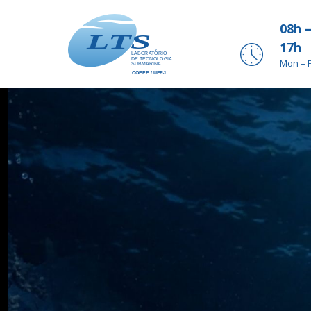
08h 
17h
Mon – F