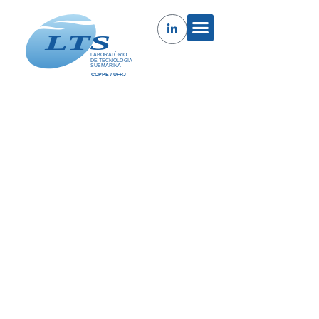
Riser Anomaly Analysis
O projeto tem como objetivo propor as condições
técnico/comerciais para a realização de uma análise
estrutural de anomalia verificada em riser flexível de
14 polegadas, utilizado para a transferência de gás
natural de uma unidade FSRU (Floating Storage
Regasification Unit) para a uma Usina Termoelétrica
da Celse (CELSE), localizada próxima à costa.