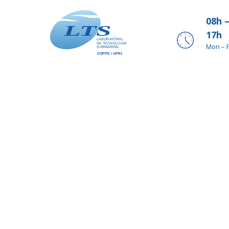
08h 
17h
Mon – F
Avaliação da integr
Avaliação da integridade estrutural de dutos com defeitos