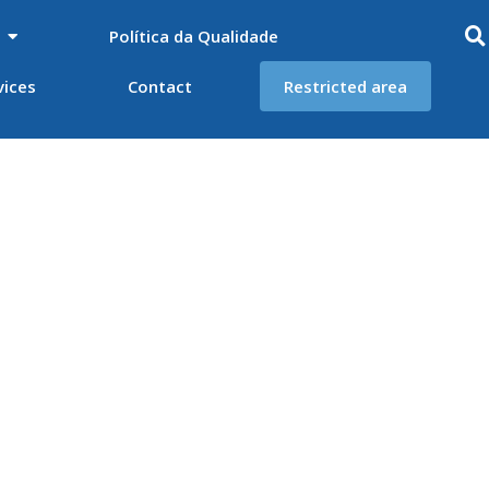
Política da Qualidade
vices
Contact
Restricted area
utos com defeitos