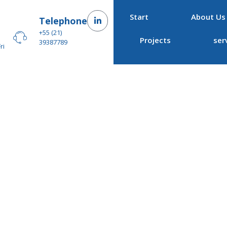
Start
About Us
–
Telephone
+55 (21)
Projects
ser
39387789
ri
idade estrutural de d
.