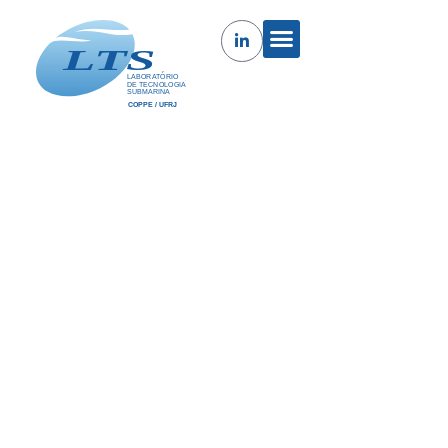
Assessment of Subsea Production
Systems
O objetivo do projeto é avaliar diferentes alternativas
de arranjos submarinos para cenários de águas
profundas, com interconexões (tie-back) para grandes
distâncias, em especial o conceito Subsea to Shore,
levando-se em consideração aspectos referentes à
optimização e integridade estrutural.