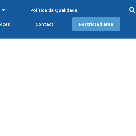
Política da Qualidade
vices
Contact
Restricted area
al tension and