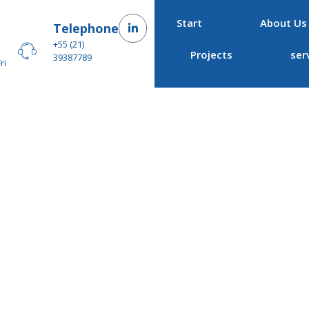
Start
About Us
–
Telephone
+55 (21)
Projects
ser
39387789
ri
ubes subjected to axi
xial e pressão.