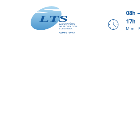
08h 
17h
Mon – F
Collapse of casing t
pressure
Colapso de tubos de revestimento submetidos a tensão a