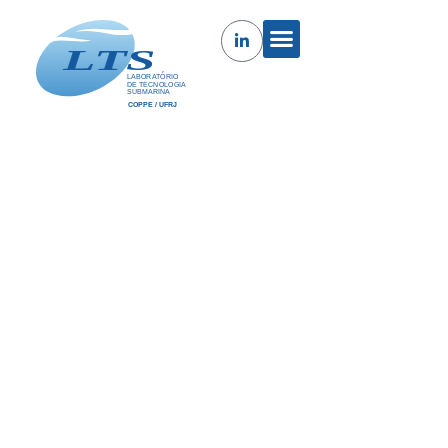
Estudo e Modelagem da Iniciação
do Dano em Fadiga em Aços de
Dutos de Transporte de
Hidrocarbonetos
O projeto prevê a formulação de um novo conceito
associando modificações microestruturais ao longo do
processo de dano por fadiga, avaliadas pelas técnicas
de difração de raios X e microindentação, comparadas
com observações por microscopia eletrônica de
transmissão, à propagação de uma microtrinca