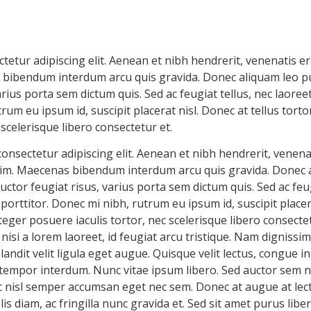
tetur adipiscing elit. Aenean et nibh hendrerit, venenatis e
 bibendum interdum arcu quis gravida. Donec aliquam leo puru
rius porta sem dictum quis. Sed ac feugiat tellus, nec laoree
trum eu ipsum id, suscipit placerat nisl. Donec at tellus tortor
 scelerisque libero consectetur et.
onsectetur adipiscing elit. Aenean et nibh hendrerit, venena
sim. Maecenas bibendum interdum arcu quis gravida. Donec a
uctor feugiat risus, varius porta sem dictum quis. Sed ac feugi
porttitor. Donec mi nibh, rutrum eu ipsum id, suscipit placera
nteger posuere iaculis tortor, nec scelerisque libero consectet
 nisi a lorem laoreet, id feugiat arcu tristique. Nam dignissim, 
dit velit ligula eget augue. Quisque velit lectus, congue in
mpor interdum. Nunc vitae ipsum libero. Sed auctor sem ni
 ac nisl semper accumsan eget nec sem. Donec at augue at l
s diam, ac fringilla nunc gravida et. Sed sit amet purus libe