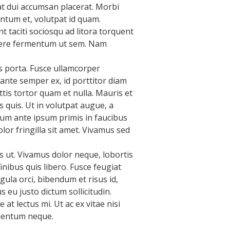
at dui accumsan placerat. Morbi
entum et, volutpat id quam.
 taciti sociosqu ad litora torquent
suere fermentum ut sem. Nam
s porta. Fusce ullamcorper
ante semper ex, id porttitor diam
ttis tortor quam et nulla. Mauris et
s quis. Ut in volutpat augue, a
ulum ante ipsum primis in faucibus
olor fringilla sit amet. Vivamus sed
s ut. Vivamus dolor neque, lobortis
nibus quis libero. Fusce feugiat
gula orci, bibendum et risus id,
s eu justo dictum sollicitudin.
at lectus mi. Ut ac ex vitae nisi
lementum neque.