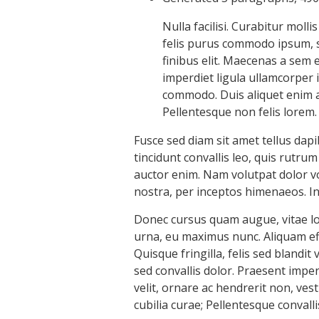
Nulla facilisi. Curabitur molli
felis purus commodo ipsum, se
finibus elit. Maecenas a sem
imperdiet ligula ullamcorper 
commodo. Duis aliquet enim ar
Pellentesque non felis lorem.
Fusce sed diam sit amet tellus dap
tincidunt convallis leo, quis rutru
auctor enim. Nam volutpat dolor vo
nostra, per inceptos himenaeos. I
Donec cursus quam augue, vitae lob
urna, eu maximus nunc. Aliquam eff
Quisque fringilla, felis sed blandi
sed convallis dolor. Praesent imperd
velit, ornare ac hendrerit non, ves
cubilia curae; Pellentesque convallis