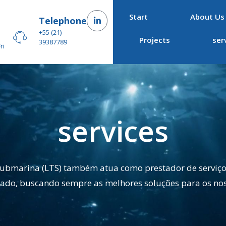
Start
About Us
–
Telephone
+55 (21)
Projects
ser
39387789
ri
services
ubmarina (LTS) também atua como prestador de serviços
ado, buscando sempre as melhores soluções para os noss