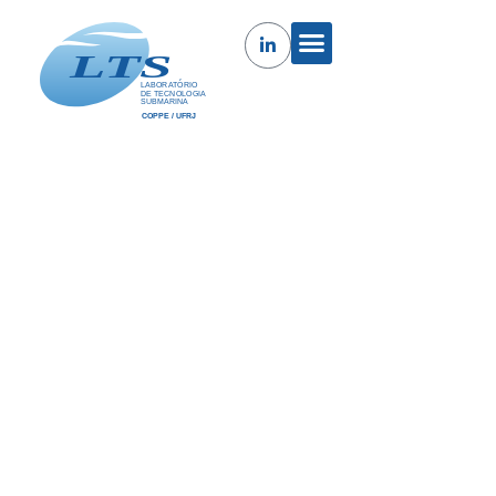
Estudo para verificação de
eficiência na utilização em
grandes profundidades de
dispersantes químicos para
mitigação de vazamento de óleo
no mar
O objetivo deste projeto consiste na realização de
testes experimentais para verificar o comportamento
do óleo quando aplicado o dispersante em condições
similares á aplicação em águas profundas, ou seja,