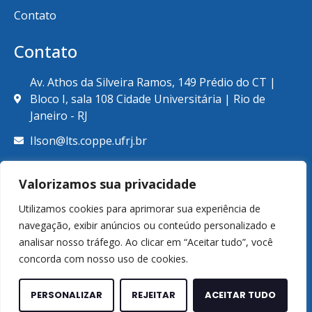
Contato
Contato
Av. Athos da Silveira Ramos, 149 Prédio do CT |
Bloco I, sala 108 Cidade Universitária | Rio de
Janeiro - RJ
Ilson@lts.coppe.ufrj.br
+55 (21) 39387789
Valorizamos sua privacidade
Utilizamos cookies para aprimorar sua experiência de
navegação, exibir anúncios ou conteúdo personalizado e
analisar nosso tráfego. Ao clicar em “Aceitar tudo”, você
© Copyright 2026. Laboratório de Tecnologia Submarina.
concorda com nosso uso de cookies.
Todos os direitos reservados.
Feito por
WCORE Tecnologia e Marketing
PERSONALIZAR
REJEITAR
ACEITAR TUDO