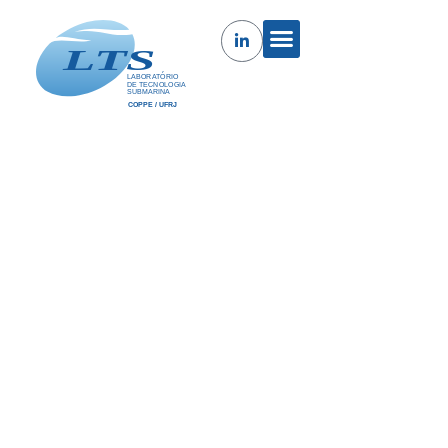
Reparo por Compósitos de Vasos
de Pressão
O projeto tem como fundamento a realização de
testes experimentais e análises numéricas utilizando
o método dos elementos finitos. A correlação de
resultados numérico e experimentais deverá permitir
o desenvolvimento de uma ferramenta numérica
capaz de simular diversas condições (geométricas e de
materiais) de análise da eficiência de reparos em
regiões corroídas de vasos de […]