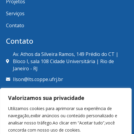
Projetos
Serviços
Contato
Contato
Av. Athos da Silveira Ramos, 149 Prédio do CT |
Bloco I, sala 108 Cidade Universitária | Rio de
Janeiro - RJ
Ilson@lts.coppe.ufrj.br
+55 (21) 39387789
Valorizamos sua privacidade
Utilizamos cookies para aprimorar sua experiência de
navegação,exibir anúncios ou conteúdo personalizado e
analisar nosso tráfego.Ao clicar em “Aceitar tudo”,você
© Copyright 2026. Laboratório de Tecnologia Submarina.
concorda com nosso uso de cookies.
Todos os direitos reservados.