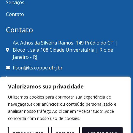
Serviços
Contato
Contato
Av. Athos da Silveira Ramos, 149 Prédio do CT |
Bloco I, sala 108 Cidade Universitária | Rio de
Janeiro - RJ
Ilson@lts.coppe.ufrj.br
+55 (21) 39387789
Valorizamos sua privacidade
Utilizamos cookies para aprimorar sua experiência de
navegação,exibir anúncios ou conteúdo personalizado e
analisar nosso tráfego.Ao clicar em “Aceitar tudo”,você
© Copyright 2026. Laboratório de Tecnologia Submarina.
concorda com nosso uso de cookies.
Todos os direitos reservados.
Feito por
WCORE Tecnologia e Marketing