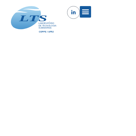
Colapso de tubos de revestimento
submetidos a tensão axial e
pressão externa
Colapso de tubos de revestimento submetidos a
tensão axial e pressão externa.