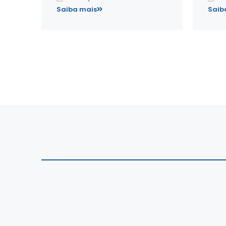
Produção de Óleo e Gás
Saiba mais
Saib