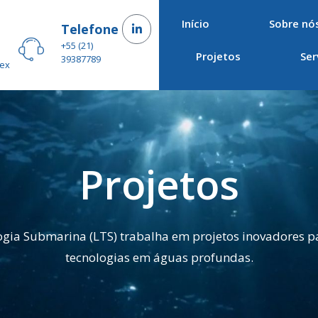
Início
Sobre nó
–
Telefone
+55 (21)
Projetos
Ser
39387789
Sex
Projetos
ogia Submarina (LTS) trabalha em projetos inovadores p
tecnologias em águas profundas.