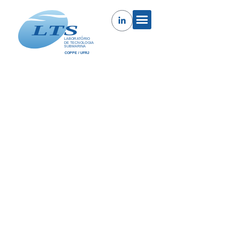
Estudo e Modelagem da Fase de
Iniciação à Fadiga em Aços
Utilizados na Fabricação de Dutos
de Transporte de Hidrocarbonetos
O presente projeto tem como objetivo a avaliação e
quantificação das modificações microestruturais em
tempo real durante a fase de iniciação à fadiga em
materiais metálicos e o desenvolvimento de um
indicador da iniciação do dano por fadiga, antes da
existência de trincas macroscópicas. As técnicas de