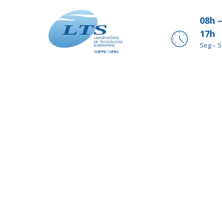
08h 
17h
Seg – 
Implantação de Con
Eletricidade pelas 
Projeto de conversor de ondas para geração de eletricidad