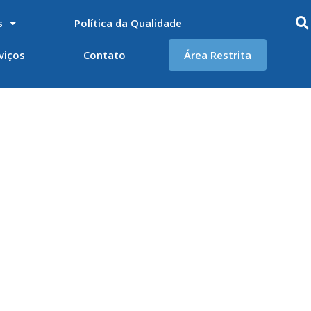
s
Política da Qualidade
viços
Contato
Área Restrita
 Geração de
ma de ondas do litoral fluminense.