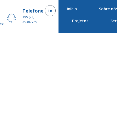
Início
Sobre nó
–
Telefone
+55 (21)
Projetos
Ser
39387789
Sex
versor Offshore para
Ondas do Mar
e, com utilização de técnica de controle latching, para o cli