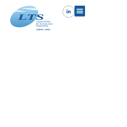
Pesquisa e desenvolvimento de
rede de sensores dem fio, com
autonomia energética para
monitoramento e automação em
poços de petróleo
Pesquisa e desenvolvimento de rede de sensores dem
fio, com autonomia energética para monitoramento e
automação em poços de petróleo.